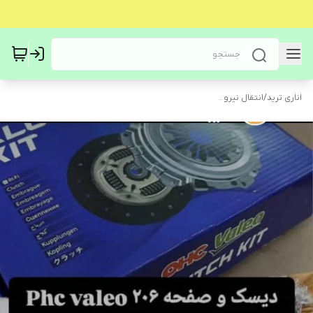
اناری ترید
/
انتقال نیرو .