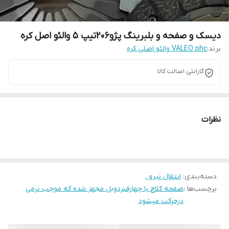
دیسک و صفحه و بلبرینگ پژو206تیپ 5 والئو اصل کره
برند:
VALEO phc والئو اصلی کره
گارانتی اصالت کالا
نظرات
دسته‌بندی
:
انتقال نیرو .
برچسب‌ها :
صفحه کلاچ با چهارفنردوبل مجهز شده که موجب نرمی
درحرکت میشود