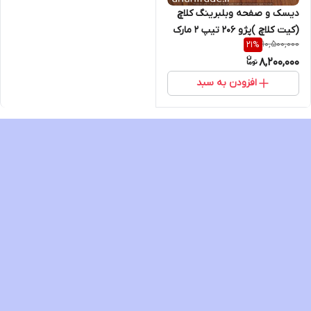
دیسک و صفحه وبلبرینگ کلاچ
(کیت کلاچ )پژو 206 تیپ 2 مارک
10,500,000
21
%
MK
8,200,000
افزودن به سبد