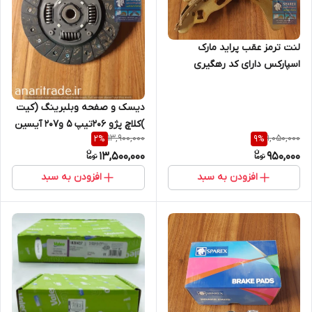
لنت ترمز عقب پراید مارک
اسپارکس دارای کد رهگیری
دیسک و صفحه وبلبرینگ (کیت
)کلاچ پژو 206تیپ 5 و207 آیسین
13,900,000
1,050,000
2
%
9
%
کره
13,500,000
950,000
افزودن به سبد
افزودن به سبد