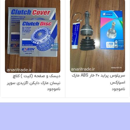
سرپلوس پراید 20 خار ABS مارک
دیسک و صفحه (کیت ) کلاچ
اسپارکس
نیسان مارک دایکن اگزیدی سوپر
ناموجود
ناموجود
دایکن