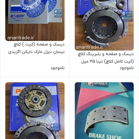
دیسک و صفحه (کیت ) کلاچ
نیسان دیزل مارک دایکن اگزیدی
دیسک و صفحه و بلبرینگ کلاچ
سوپر دایکن
(کیت کامل کلاچ) تیبا 215 میل
ناموجود
ناموجود
مارک والئوآبی PHC