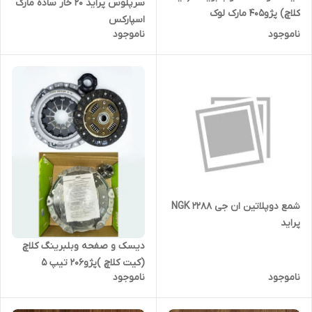
سرپلوس پراید 20 خار ساده مارک
کلاچ) پژو405 مارک لوک
اسپارکس
ناموجود
ناموجود
شمع دوپلاتین ان جی NGK 2288
پراید
دیسک و صفحه وبلبرینگ کلاچ
(کیت کلاچ )پژو206 تیپ 5
ناموجود
ناموجود
والئوکره اصلی (سبز)