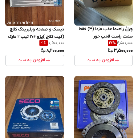
چراغ راهنما عقب مزدا (3) فقط
دیسک و صفحه وبلبرینگ کلاچ
سمت راست لامپ خور
(کیت کلاچ )پژو 206 تیپ 2 مارک
10,500,000
4,500,000
21
%
22
%
MK
8,200,000
3,500,000
افزودن به سبد
افزودن به سبد