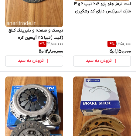
لنت ترمز جلو پژو 206 تیپ 2 و 3
مارک اسپارکس دارای کد رهگیری
دیسک و صفحه و بلبرینگ کلاچ
(کیت )تیبا 215 آیسین کره
13,800,000
1,350,000
7
%
14
%
12,800,000
1,150,000
افزودن به سبد
افزودن به سبد