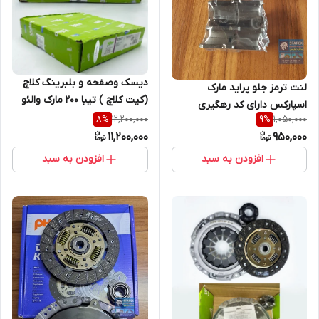
دیسک وصفحه و بلبرینگ کلاچ
لنت ترمز جلو پراید مارک
(کیت کلاچ ) تیبا 200 مارک والئو
اسپارکس دارای کد رهگیری
کره اصلی (سبز)
12,200,000
1,050,000
8
%
9
%
11,200,000
950,000
افزودن به سبد
افزودن به سبد