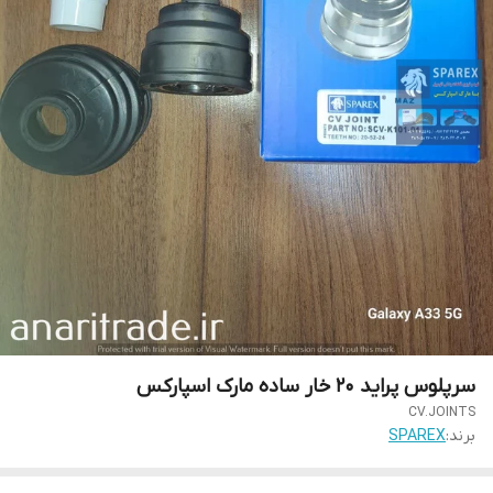
سرپلوس پراید 20 خار ساده مارک اسپارکس
CV.JOINTS
برند:
SPAREX