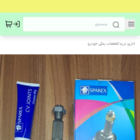
اناری ترید
/
قطعات یدکی خودرو