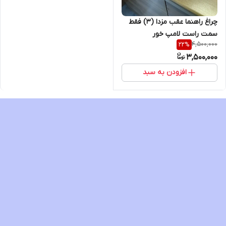
چراغ راهنما عقب مزدا (3) فقط
سمت راست لامپ خور
4,500,000
22
%
3,500,000
افزودن به سبد