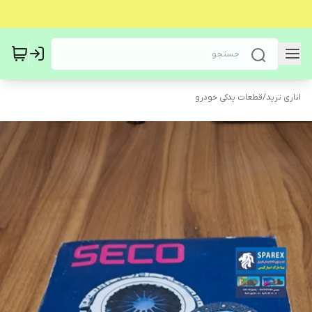
اناری ترید
/
قطعات یدکی خودرو